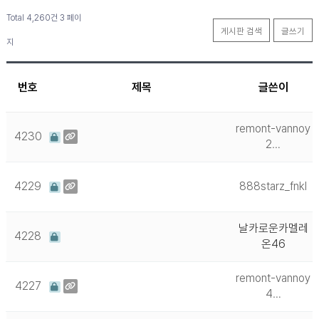
Total 4,260건
3 페이
게시판 검색
글쓰기
지
번호
제목
글쓴이
remont-vannoy
4230
2…
4229
888starz_fnkl
날카로운카멜레
4228
온46
remont-vannoy
4227
4…