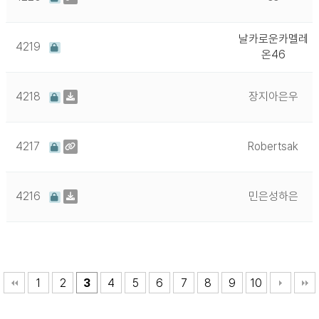
날카로운카멜레
4219
온46
4218
장지아은우
4217
Robertsak
4216
민은성하은
1
2
3
4
5
6
7
8
9
10