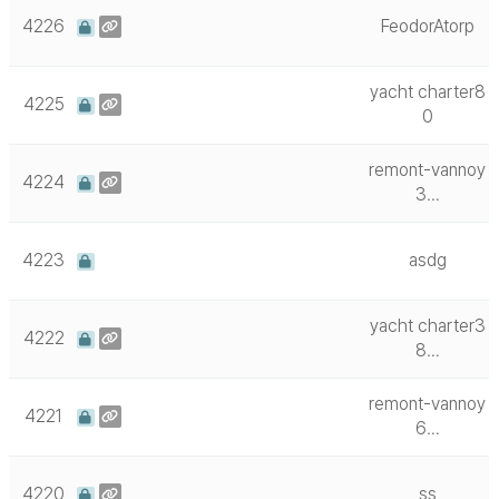
4226
FeodorAtorp
yacht charter8
4225
0
remont-vannoy
4224
3…
4223
asdg
yacht charter3
4222
8…
remont-vannoy
4221
6…
4220
ss