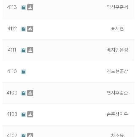
4113
임선우준서
4112
표서현
4111
배지민은성
4110
진도현준상
4109
연시후승준
4108
손준상지우
4107
차소윤