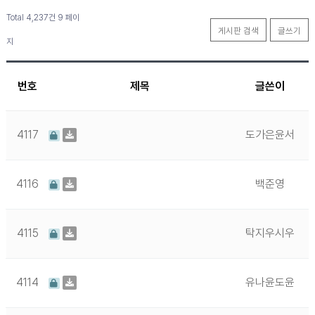
Total 4,237건
9 페이
게시판 검색
글쓰기
지
번호
제목
글쓴이
4117
도가은윤서
4116
백준영
4115
탁지우시우
4114
유나윤도윤