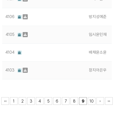
4106
방지성예준
4105
임시윤민재
4104
배채윤소윤
4103
장지아은우
1
2
3
4
5
6
7
8
9
10