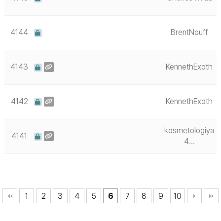
4144
BrentNouff
4143
KennethExoth
4142
KennethExoth
kosmetologiya
4141
4…
1
2
3
4
5
6
7
8
9
10