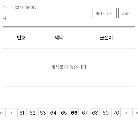
Total 4,334건
66 페이
게시판 검색
글쓰기
지
번호
제목
글쓴이
게시물이 없습니다.
61
62
63
64
65
66
67
68
69
70